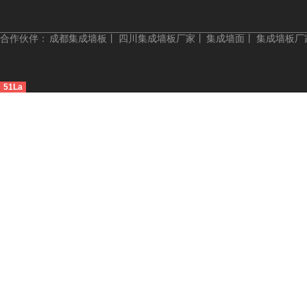
合作伙伴：
成都集成墙板
丨
四川集成墙板厂家
丨
集成墙面
丨
集成墙板厂
51La