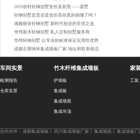
2019农村轻钢别墅造价及前景——嘉墅
轻钢别墅是贵还是造价高你真的搞懂了吗？
湘雅丽舍轻钢别墅 新时代创业的至优之选
华伟新木轻钢别墅 私人定制别墅服务商
华伟轻钢别墅 以专业的标准保证实用性优势
成都石塑纳米集成墙板厂家-地址和联系电话
车间实景
竹木纤维集成墙板
家
检测报告
护墙板
工装
仓库实景
集成板
集成墙面
集成吊顶
合作伙伴：
成都集成墙板
丨
四川集成墙板厂家
丨
集成墙面
丨
集成墙板厂